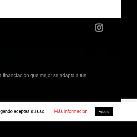
?
 financiación que mejor se adapta a tus
avegando aceptas su uso.
Más información
Acepto
acidad
-
Política de cookies