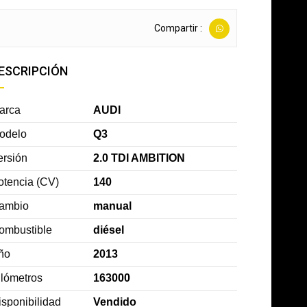
Compartir :
ESCRIPCIÓN
arca
AUDI
odelo
Q3
ersión
2.0 TDI AMBITION
otencia (CV)
140
ambio
manual
ombustible
diésel
ño
2013
ilómetros
163000
isponibilidad
Vendido