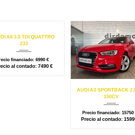
07
manual
265000
DI A6 3.0 TDI QUATTRO
233
6990 €
7490 €
2013
manual
1
AUDI A3 SPORTBACK 2.0
150CV
15750 
1599