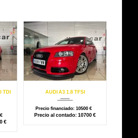
2012
29000
2007
manual
195000
 TDI
AUDI A3 1.8 TFSI
10500 €
€
10700 €
0 €