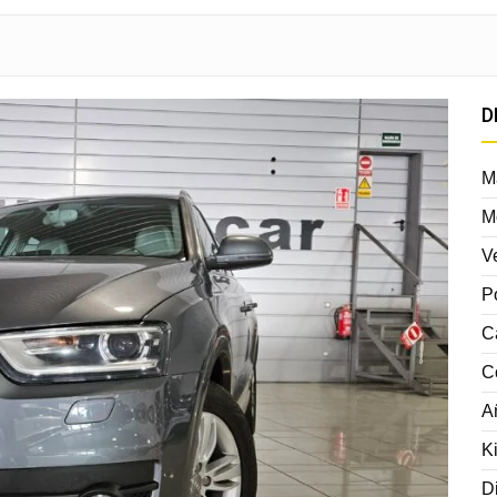
D
M
M
V
P
C
C
A
K
D