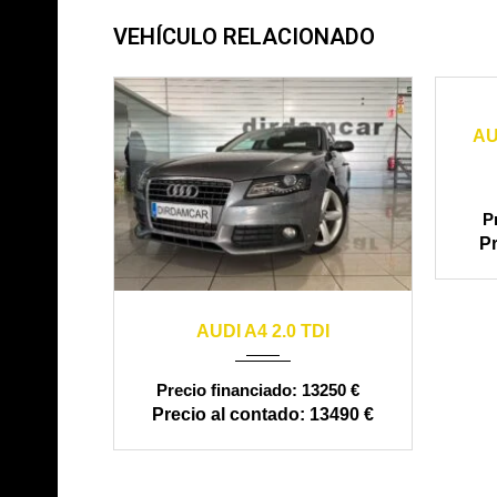
VEHÍCULO RELACIONADO
20
AU
2011
manual
160000
AUDI A4 2.0 TDI
13250 €
13490 €