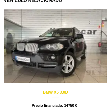
VEHÍCULO RELACIONADO
2009
automático
164000
BMW X5 3.0D
14750 €