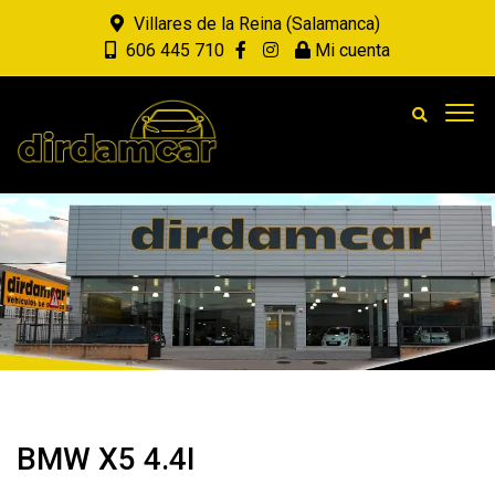
Villares de la Reina (Salamanca)
606 445 710
Mi cuenta
BMW X5 4.4I