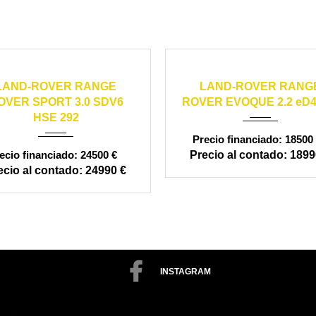
2014
automático
2013
manual
1
LAND-ROVER RANGE
LAND-ROVER RANG
250000
OVER SPORT 3.0 SDV6
ROVER EVOQUE 2.2 eD4
HSE 292
18500 
24500 €
1899
24990 €
INSTAGRAM