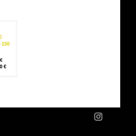
30000
E
 150
€
0 €