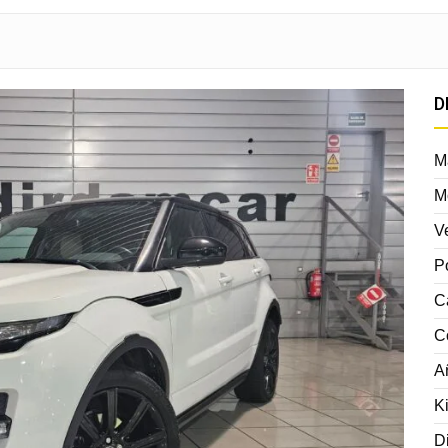
D
M
M
V
P
C
C
A
K
D