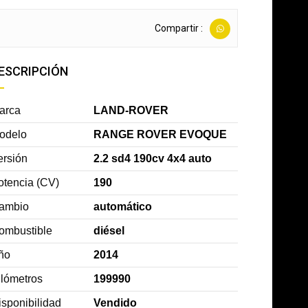
Compartir :
ESCRIPCIÓN
arca
LAND-ROVER
odelo
RANGE ROVER EVOQUE
ersión
2.2 sd4 190cv 4x4 auto
otencia (CV)
190
ambio
automático
ombustible
diésel
ño
2014
ilómetros
199990
isponibilidad
Vendido