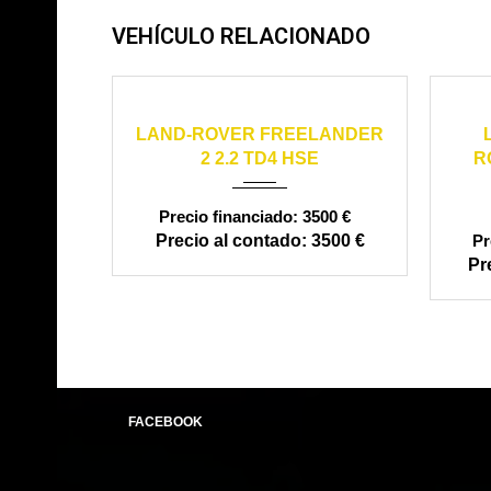
VEHÍCULO RELACIONADO
2010
manual
399000
LAND-ROVER FREELANDER
2 2.2 TD4 HSE
R
3500 €
3500 €
FACEBOOK