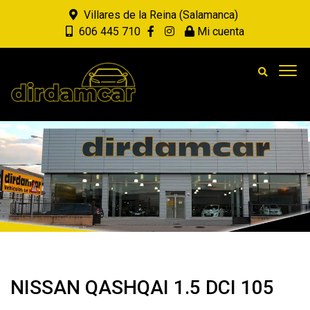
Villares de la Reina (Salamanca)
606 445 710
Mi cuenta
NISSAN QASHQAI 1.5 DCI 105