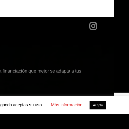
?
 financiación que mejor se adapta a tus
avegando aceptas su uso.
Más información
Acepto
acidad
-
Política de cookies