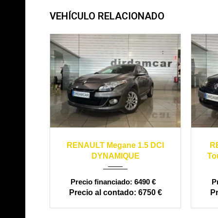
VEHÍCULO RELACIONADO
2013
manual
199900
20
RENAULT Megane 1.5 DCI
R
DYNAMIQUE
To
6490 €
6750 €