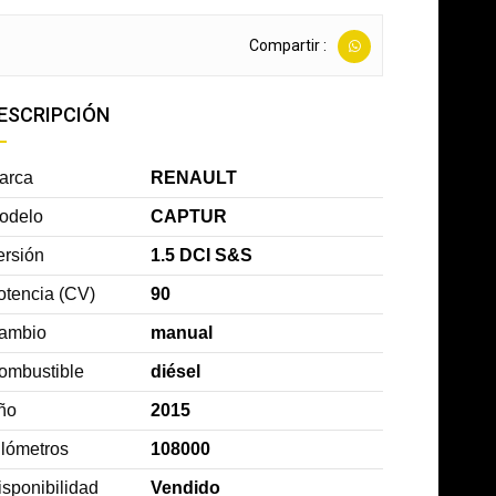
Compartir :
ESCRIPCIÓN
arca
RENAULT
odelo
CAPTUR
ersión
1.5 DCI S&S
otencia (CV)
90
ambio
manual
ombustible
diésel
ño
2015
ilómetros
108000
isponibilidad
Vendido