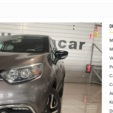
D
M
M
V
P
C
C
A
K
D