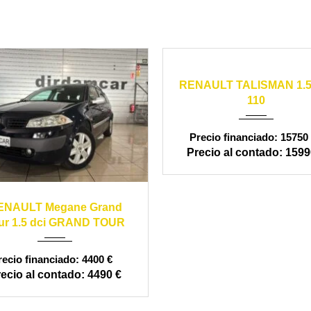
2016
manual
RENAULT TALISMAN 1.5
110
15750 
1599
05
manual
199990
ENAULT Megane Grand
ur 1.5 dci GRAND TOUR
4400 €
4490 €