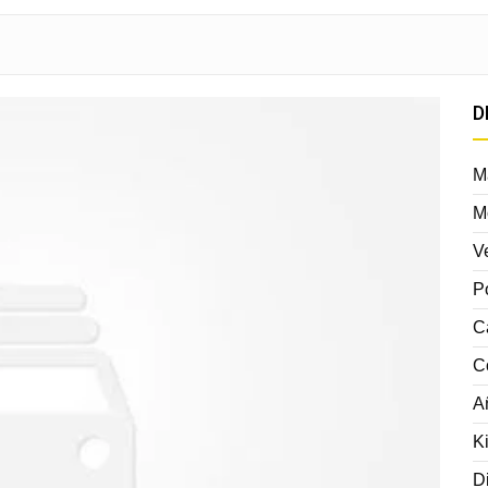
D
M
M
V
P
C
C
A
K
D