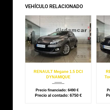
VEHÍCULO RELACIONADO
2013
manual
199900
20
RENAULT Megane 1.5 DCI
R
DYNAMIQUE
To
6490 €
6750 €