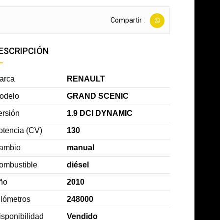
Compartir :
ESCRIPCIÓN
arca
RENAULT
odelo
GRAND SCENIC
ersión
1.9 DCI DYNAMIC
otencia (CV)
130
ambio
manual
ombustible
diésel
ño
2010
ilómetros
248000
isponibilidad
Vendido