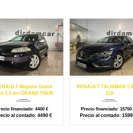
05
manual
199990
2016
manual
ENAULT Megane Grand
RENAULT TALISMAN 1.5
ur 1.5 dci GRAND TOUR
110
4400 €
15750 
4490 €
1599