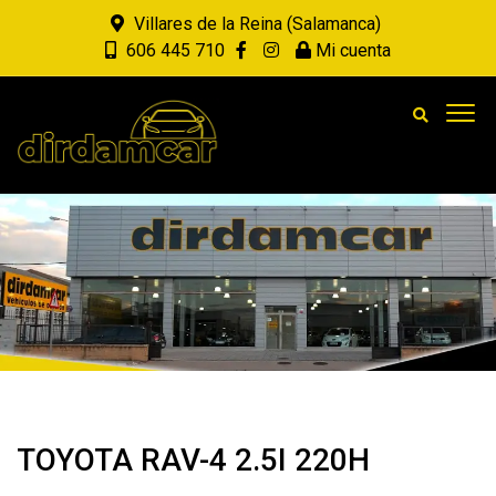
Villares de la Reina (Salamanca)
606 445 710
Mi cuenta
TOYOTA RAV-4 2.5I 220H