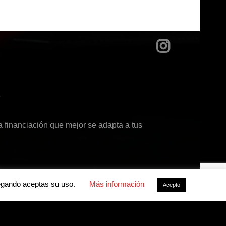
?
 financiación que mejor se adapta a tus
avegando aceptas su uso.
Más información
Acepto
acidad
-
Política de cookies