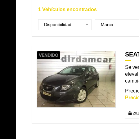
1
Vehículos encontrados
Disponibilidad
Marca
SEAT
VENDIDO
Se ven
eleval
cambiad
201