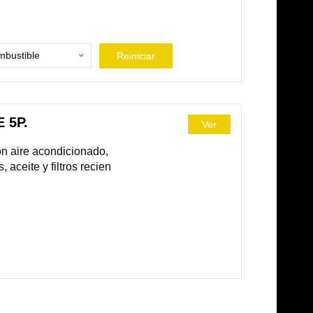
bustible
Reiniciar
 5P.
Ver
on aire acondicionado,
aceite y filtros recien