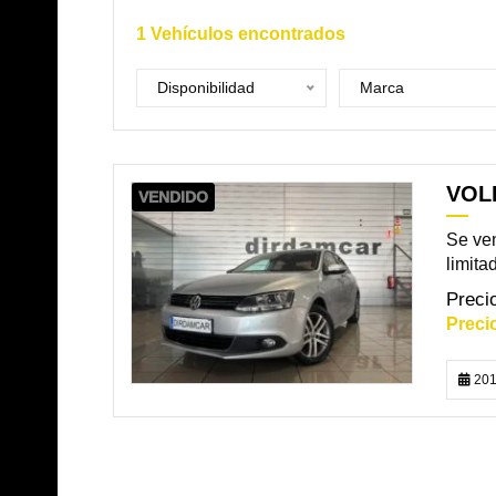
1
Vehículos encontrados
Disponibilidad
Marca
VOL
VENDIDO
Se ven
limita
201