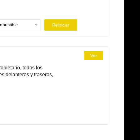
bustible
Reiniciar
Ver
pietario, todos los
es delanteros y traseros,