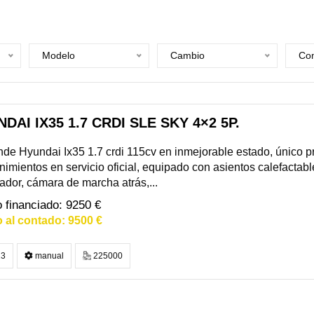
Modelo
Cambio
Com
DAI IX35 1.7 CRDI SLE SKY 4×2 5P.
de Hyundai Ix35 1.7 crdi 115cv en inmejorable estado, único pro
imientos en servicio oficial, equipado con asientos calefactabl
dor, cámara de marcha atrás,...
9250 €
9500 €
3
manual
225000