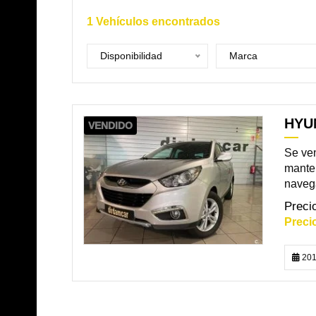
1
Vehículos encontrados
Disponibilidad
Marca
HYUN
VENDIDO
Se ven
manten
navega
201