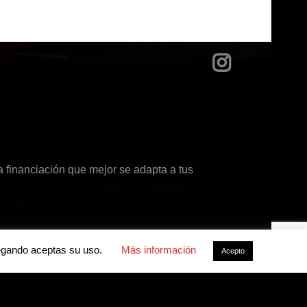
?
 financiación que mejor se adapta a tus
avegando aceptas su uso.
Más información
Acepto
acidad
-
Política de cookies