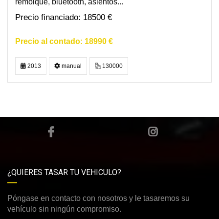
remolque, bluetooth, asientos...
18500 €
18990 €
2013
manual
130000
¿QUIERES TASAR TU VEHICULO?
Póngase en contacto con nosotros y le tasaremos su
vehículo sin ningún compromiso.