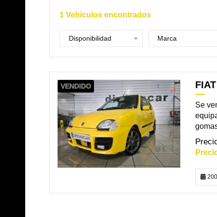
1
Vehículos encontrados
Disponibilidad
Marca
FIA
VENDIDO
Se ven
equipa
gomas 
200