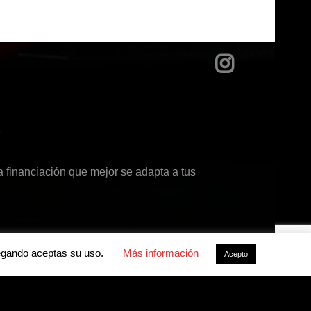
?
 financiación que mejor se adapta a tus
avegando aceptas su uso.
Más información
Acepto
acidad
-
Política de cookies