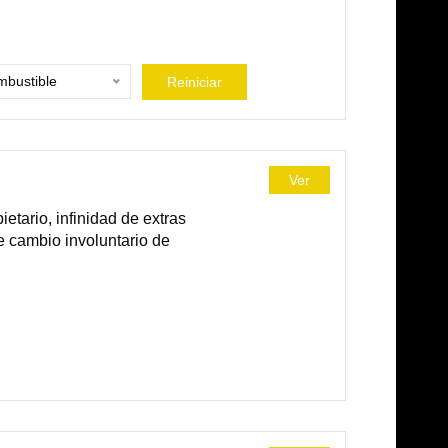
bustible
Reiniciar
Ver
tario, infinidad de extras
e cambio involuntario de