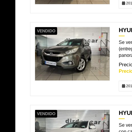
201
HYUN
VENDIDO
Se ven
(entre
panorá
201
HYUN
VENDIDO
Se ven
con ca