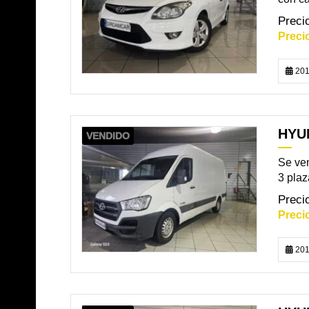
201
HYUN
VENDIDO
Se ven
3 plaz
201