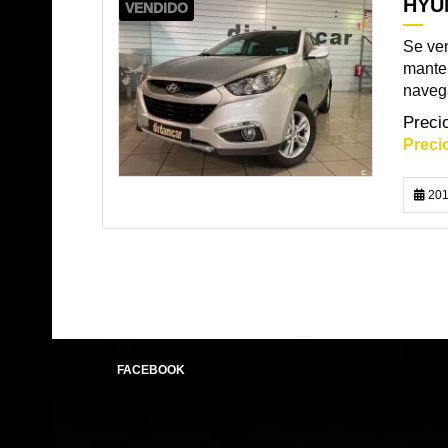
HYUN
VENDIDO
Se ven
manten
navega
201
FACEBOOK