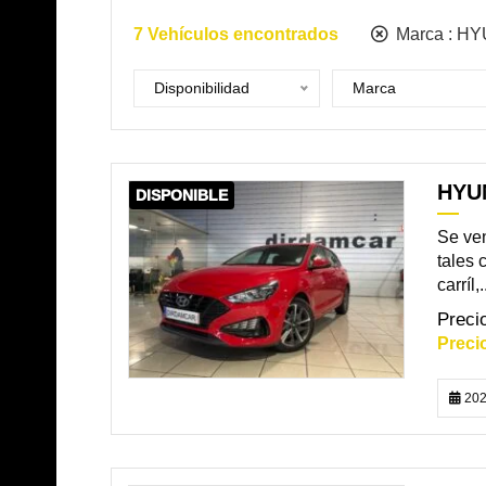
7
Vehículos encontrados
Marca :
HY
Disponibilidad
Marca
HYUN
DISPONIBLE
Se ven
tales 
carríl,.
202