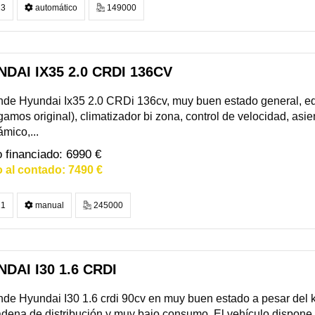
3
automático
149000
DAI IX35 2.0 CRDI 136CV
de Hyundai Ix35 2.0 CRDi 136cv, muy buen estado general, eq
gamos original), climatizador bi zona, control de velocidad, asie
mico,...
6990 €
7490 €
1
manual
245000
DAI I30 1.6 CRDI
de Hyundai I30 1.6 crdi 90cv en muy buen estado a pesar del k
dena de distribución y muy bajo consumo. El vehículo dispone 