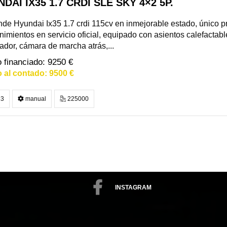
DAI IX35 1.7 CRDI SLE SKY 4×2 5P.
de Hyundai Ix35 1.7 crdi 115cv en inmejorable estado, único pro
imientos en servicio oficial, equipado con asientos calefactabl
dor, cámara de marcha atrás,...
9250 €
9500 €
3
manual
225000
INSTAGRAM