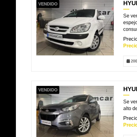
HYUN
VENDIDO
Se ven
espejo
consum
200
HYUN
VENDIDO
Se ven
alto d