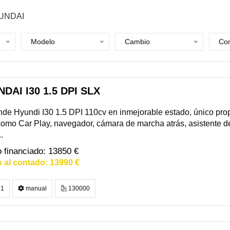
UNDAI
Modelo
Cambio
Com
DAI I30 1.5 DPI SLX
de Hyundi I30 1.5 DPI 110cv en inmejorable estado, único propie
como Car Play, navegador, cámara de marcha atrás, asistente d
..
13850 €
13990 €
1
manual
130000