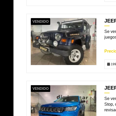
JEE
VENDIDO
Se ven
juegos
199
JEEP
VENDIDO
Se ven
Stop, 
revisa