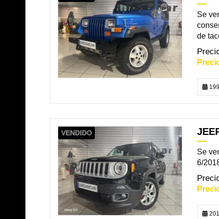
Se ven
conser
de taco
199
JEE
VENDIDO
Se ve
6/2018
201