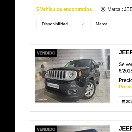
5
Vehículos encontrados
Marca :
JE
Disponibilidad
Marca
JEE
VENDIDO
Se ve
6/2018
201
JEE
VENDIDO