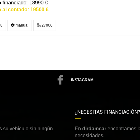
18990 €
19500 €
8
manual
27000
INSTAGRAM
¿NECESITAS FINANCIACIÓN
 su vehículo sin ningún
En
dirdamcar
encontramos la
necesidades.