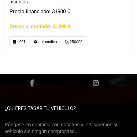
asientos...
31900 €
31990 €
1991
automático
250000
¿QUIERES TASAR TU VEHICULO?
Póngase en contacto con nosotros y le tasaremos su
vehículo sin ningún compromiso.