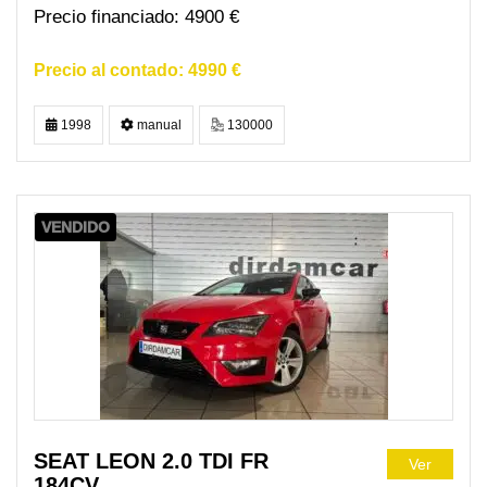
4900 €
4990 €
1998
manual
130000
VENDIDO
SEAT LEON 2.0 TDI FR
Ver
184CV