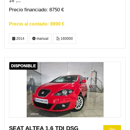
16",...
8750 €
8990 €
2014
manual
160000
DISPONIBLE
SEAT ALTEA 1.6 TDI DSG
Ver