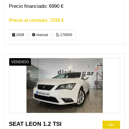
6990 €
7250 €
2008
manual
179000
VENDIDO
SEAT LEON 1.2 TSI
Ver