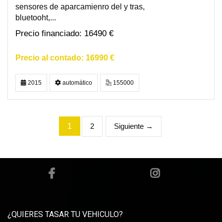
sensores de aparcamienro del y tras,
bluetooht,...
16490 €
16990 €
2015
automático
155000
1
2
Siguiente →
¿QUIERES TASAR TU VEHICULO?