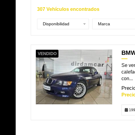
307
Vehículos encontrados
Disponibilidad
Marca
BMW 
VENDIDO
Se ve
calefa
con...
199