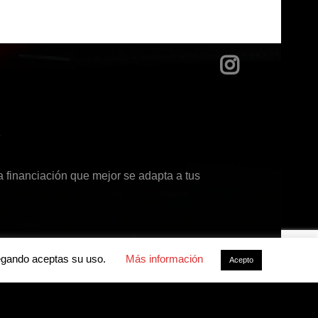
?
 financiación que mejor se adapta a tus
avegando aceptas su uso.
Más información
Acepto
acidad
-
Política de cookies