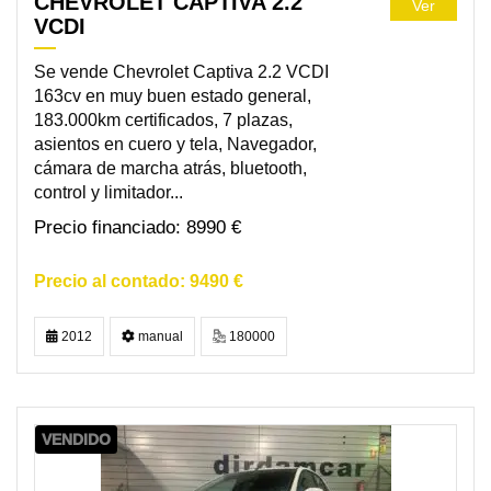
CHEVROLET CAPTIVA 2.2
Ver
VCDI
Se vende Chevrolet Captiva 2.2 VCDI
163cv en muy buen estado general,
183.000km certificados, 7 plazas,
asientos en cuero y tela, Navegador,
cámara de marcha atrás, bluetooth,
control y limitador...
8990 €
9490 €
2012
manual
180000
VENDIDO