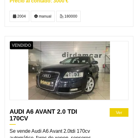
3000 €
2004
manual
180000
VENDIDO
AUDI A6 AVANT 2.0 TDI
Ver
170CV
Se vende Audi A6 Avant 2.0tdi 170cv
automático, faros de xenon, sensores