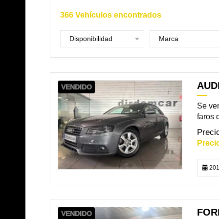
366
Vehículos encontrados
Disponibilidad
Marca
AUDI
VENDIDO
Se ven
faros 
201
FOR
VENDIDO