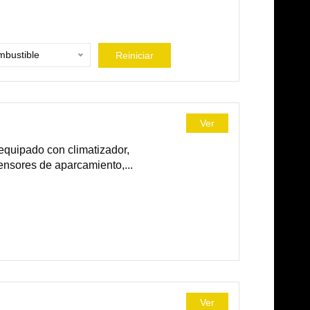
bustible
Reiniciar
Ver
equipado con climatizador,
sensores de aparcamiento,...
Ver