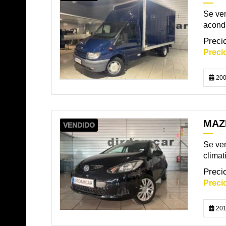
Se ven
acondi
200
MAZD
VENDIDO
Se ve
climat
201