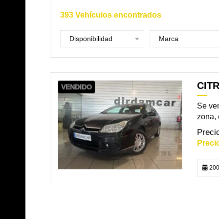
393
Vehículos encontrados
Disponibilidad
Marca
CITR
VENDIDO
Se ven
zona, 
200