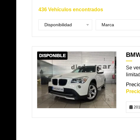
436
Vehículos encontrados
Disponibilidad
Marca
BMW
DISPONIBLE
Se ven
limita
201