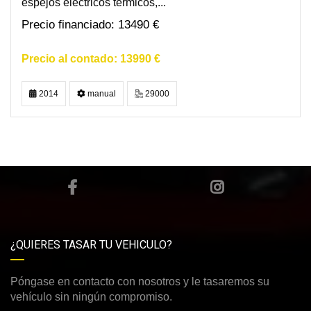
espejos eléctricos térmicos,...
13490 €
13990 €
2014
manual
29000
¿QUIERES TASAR TU VEHICULO?
Póngase en contacto con nosotros y le tasaremos su
vehículo sin ningún compromiso.