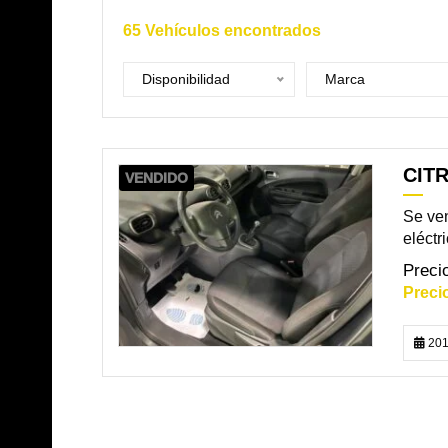
65
Vehículos encontrados
Disponibilidad
Marca
CITR
VENDIDO
Se ven
eléctr
201