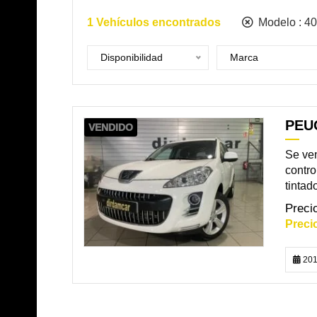
1
Vehículos encontrados
Modelo :
40
Disponibilidad
Marca
PEUG
VENDIDO
Se ven
contro
tintado
201