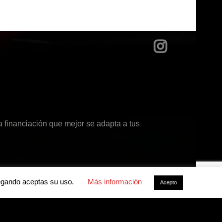
?
 financiación que mejor se adapta a tus
avegando aceptas su uso.
Más información
Acepto
acidad
-
Política de cookies