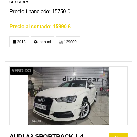
sensores...
15750 €
15990 €
2013
manual
129000
VENDIDO
AUDI A3 SPORTBACK 1.4