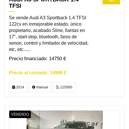
Ver
TFSI
Se vende Audi A3 Sportback 1.4 TFSI
122cv en inmejorable estado, único
propietario, acabado Sline, llantas en
17", start-stop, bluetooth, faros de
xenon, control y limitador de velocidad,
etc, etc......
14750 €
14990 €
2014
manual
125000
VENDIDO