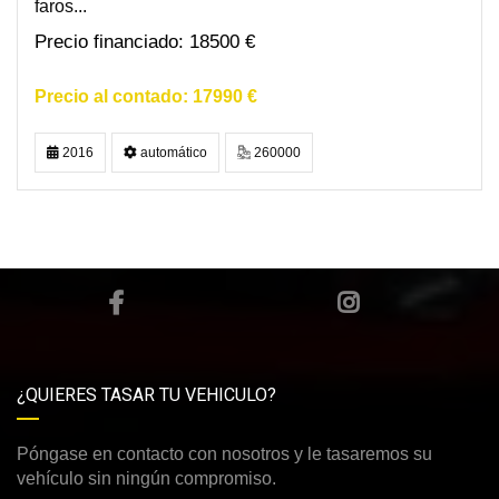
faros...
18500 €
17990 €
2016
automático
260000
¿QUIERES TASAR TU VEHICULO?
Póngase en contacto con nosotros y le tasaremos su
vehículo sin ningún compromiso.