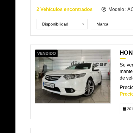
2
Vehículos encontrados
Modelo :
A
Disponibilidad
Marca
HON
VENDIDO
Se ven
manten
de vel
201