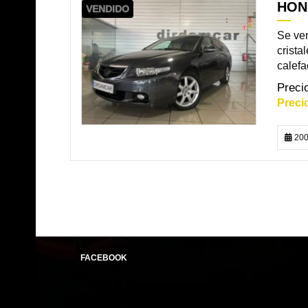
HON
VENDIDO
Se ven
crista
calefac
200
FACEBOOK