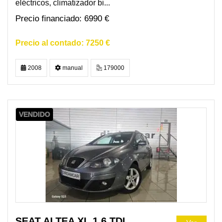
eléctricos, climatizador bi...
6990 €
7250 €
2008
manual
179000
VENDIDO
SEAT ALTEA XL 1.6 TDI