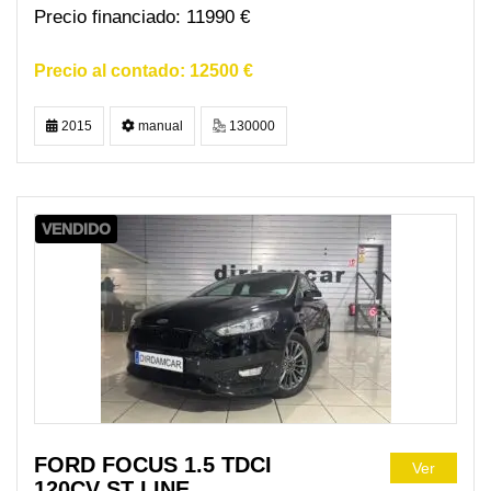
11990 €
12500 €
2015
manual
130000
VENDIDO
FORD FOCUS 1.5 TDCI
Ver
120CV ST LINE