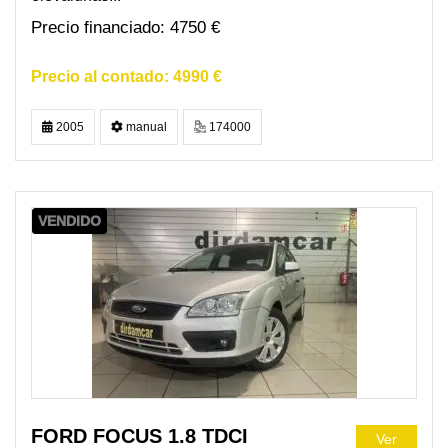
4750 €
4990 €
2005
manual
174000
VENDIDO
FORD FOCUS 1.8 TDCI
Ver