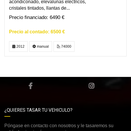
acondiconado, elevalunas eléctricos,
cristales tintados, llantas de...
6490 €
6500 €
2012
manual
74000
¿QUIERES TASAR TU VEHICULO?
Póngase en contacto con nosotros y le tasaremos su