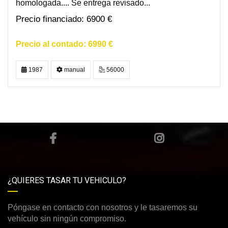
homologada.... Se entrega revisado...
6900 €
6990 €
1987
manual
56000
¿QUIERES TASAR TU VEHICULO?
Póngase en contacto con nosotros y le tasaremos su
vehículo sin ningún compromiso.