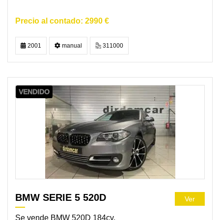
2990 €
2001
manual
311000
VENDIDO
BMW SERIE 5 520D
Ver
Se vende BMW 520D 184cv,