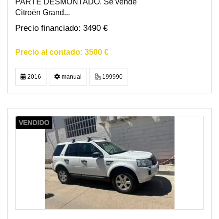
PARTE DESMONTADO. Se vende
Citroën Grand...
3490 €
3500 €
2016
manual
199990
VENDIDO