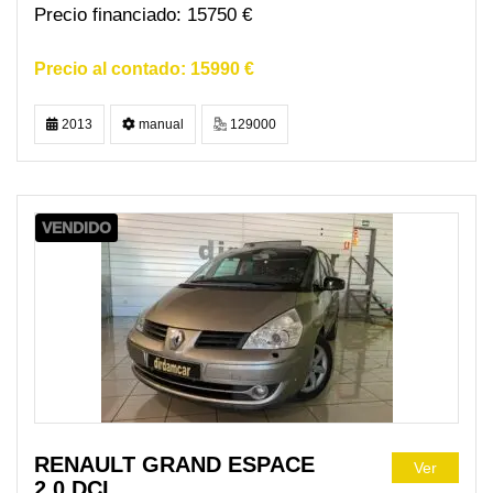
15750 €
15990 €
2013
manual
129000
VENDIDO
RENAULT GRAND ESPACE
Ver
2.0 DCI