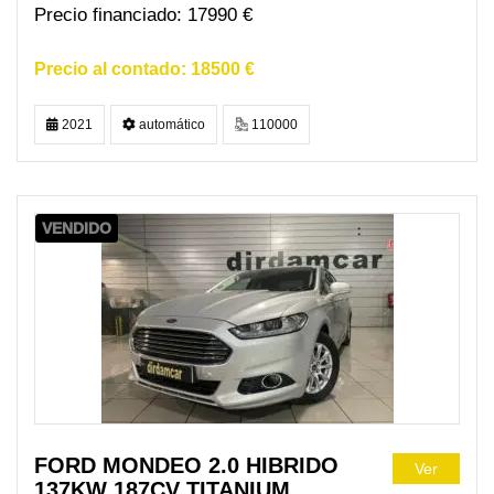
17990 €
18500 €
2021
automático
110000
VENDIDO
FORD MONDEO 2.0 HIBRIDO
Ver
137KW 187CV TITANIUM