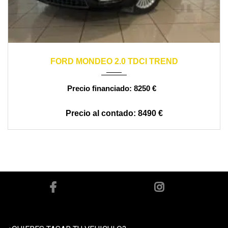
2007
manual
140000
FORD MONDEO 2.0 TDCI TREND
8250 €
8490 €