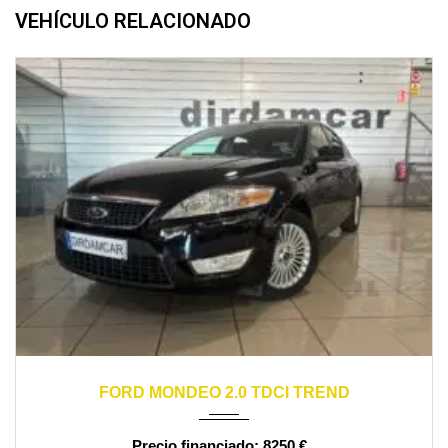
VEHÍCULO RELACIONADO
2007
manual
140000
FORD MONDEO 2.0 TDCI TREND
8250 €