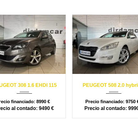
2012
automáti
14
manual
164000
UGEOT 308 1.6 EHDI 115
PEUGEOT 508 2.0 hybri
120000
8990 €
9750 
9490 €
9990