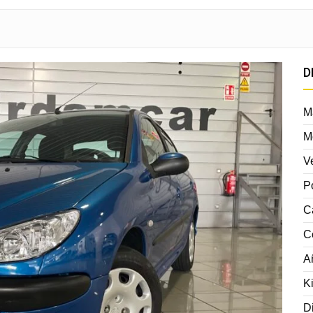
D
M
M
V
P
C
C
A
K
D