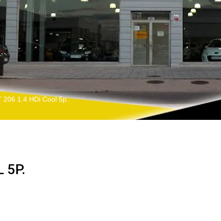
206 1.4 HDi Cool 5p.
 5P.