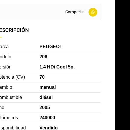
Compartir :
ESCRIPCIÓN
arca
PEUGEOT
odelo
206
ersión
1.4 HDi Cool 5p.
otencia (CV)
70
ambio
manual
ombustible
diésel
ño
2005
ilómetros
240000
isponibilidad
Vendido