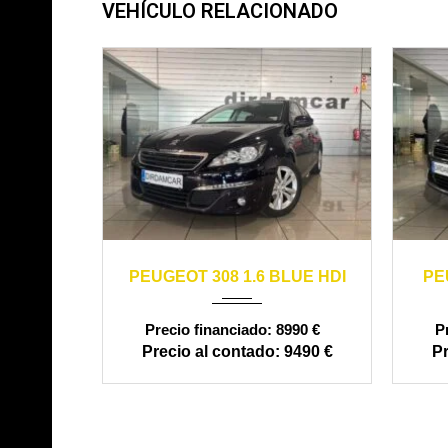
VEHÍCULO RELACIONADO
2016
manual
170000
20
PEUGEOT 308 1.6 BLUE HDI
PE
8990 €
9490 €