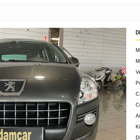
D
M
M
V
P
C
C
A
K
D