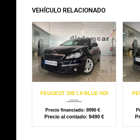
VEHÍCULO RELACIONADO
2016
manual
170000
20
PEUGEOT 308 1.6 BLUE HDI
PE
8990 €
9490 €