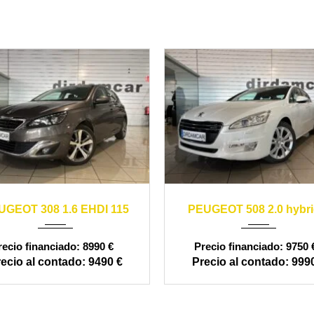
2012
automáti
14
manual
164000
UGEOT 308 1.6 EHDI 115
PEUGEOT 508 2.0 hybri
120000
8990 €
9750 
9490 €
9990