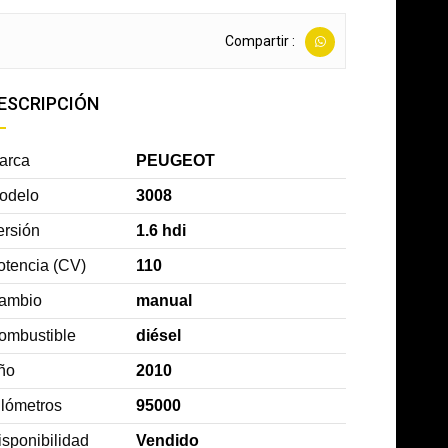
Compartir :
ESCRIPCIÓN
arca
PEUGEOT
odelo
3008
ersión
1.6 hdi
otencia (CV)
110
ambio
manual
ombustible
diésel
ño
2010
ilómetros
95000
isponibilidad
Vendido