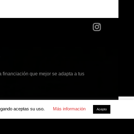
?
 financiación que mejor se adapta a tus
avegando aceptas su uso.
Más información
Acepto
acidad
-
Política de cookies