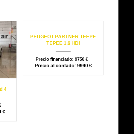
2010
manual
160000
PEUGEOT PARTNER TEEPE
TEPEE 1.6 HDI
9750 €
9990 €
co
2017
d 4
PEUGEO
€
 €