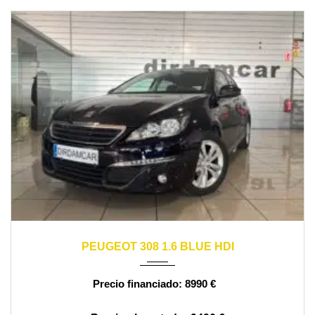
2016
manual
170000
PEUGEOT 308 1.6 BLUE HDI
8990 €