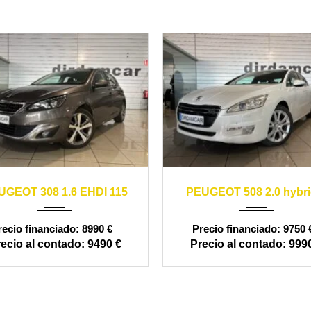
2012
automáti
14
manual
164000
UGEOT 308 1.6 EHDI 115
PEUGEOT 508 2.0 hybri
120000
8990 €
9750 
9490 €
9990