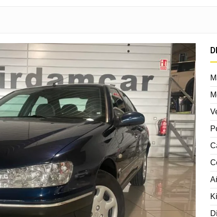
D
M
M
V
P
C
C
A
K
D