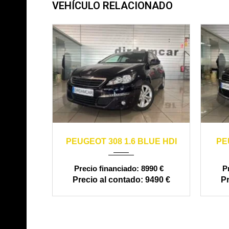
VEHÍCULO RELACIONADO
2016
manual
170000
20
PEUGEOT 308 1.6 BLUE HDI
PE
8990 €
9490 €