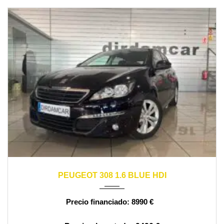
2016
manual
170000
PEUGEOT 308 1.6 BLUE HDI
8990 €