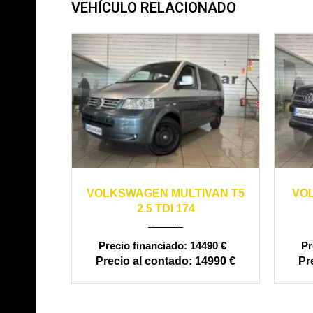
VEHÍCULO RELACIONADO
2007
manual
247000
20
VOLKSWAGEN MULTIVAN T5
VO
2.5 TDI 174
14490 €
14990 €