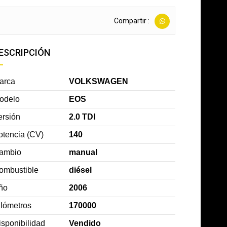
Compartir :
ESCRIPCIÓN
arca
VOLKSWAGEN
odelo
EOS
ersión
2.0 TDI
otencia (CV)
140
ambio
manual
ombustible
diésel
ño
2006
ilómetros
170000
isponibilidad
Vendido