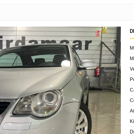
D
M
M
V
P
C
C
A
K
D