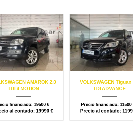
13
manual
170000
2011
manual
1
LKSWAGEN AMAROK 2.0
VOLKSWAGEN Tiguan 
TDI 4 MOTION
TDI ADVANCE
19500 €
11500 
19990 €
1199