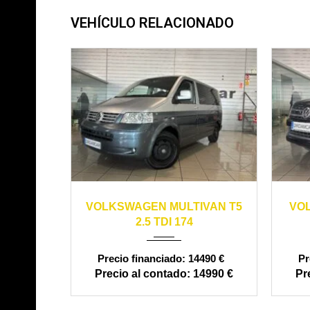
VEHÍCULO RELACIONADO
2007
manual
247000
20
VOLKSWAGEN MULTIVAN T5
VO
2.5 TDI 174
14490 €
14990 €