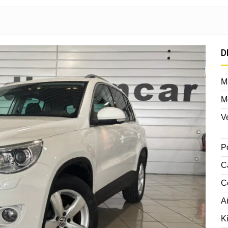
D
M
M
V
P
C
C
A
K