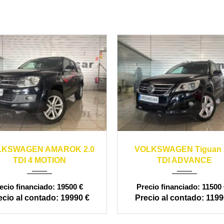
13
manual
170000
2011
manual
1
LKSWAGEN AMAROK 2.0
VOLKSWAGEN Tiguan 
TDI 4 MOTION
TDI ADVANCE
19500 €
11500 
19990 €
1199