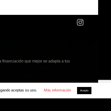
?
 financiación que mejor se adapta a tus
avegando aceptas su uso.
Más información
Acepto
acidad
-
Política de cookies