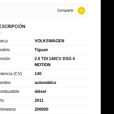
Compartir :
ESCRIPCIÓN
arca
VOLKSWAGEN
odelo
Tiguan
ersión
2.0 TDI 140CV DSG 4
MOTION
otencia (CV)
140
ambio
automático
ombustible
diésel
ño
2011
ilómetros
200000