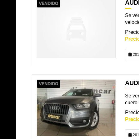
AUDI
VENDIDO
Se ven
veloci
201
AUDI
VENDIDO
Se ven
cuero 
201