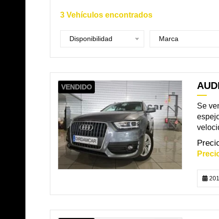
3
Vehículos encontrados
Disponibilidad
Marca
AUDI
VENDIDO
Se ven
espejo
veloci
201