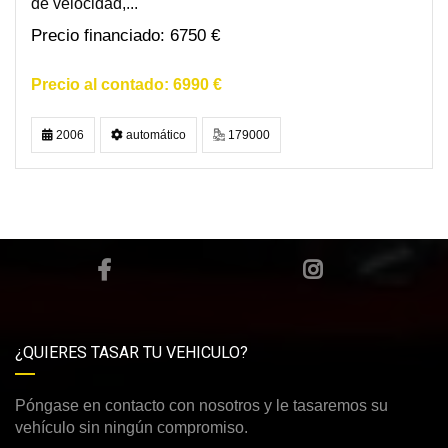
de velocidad,...
6750 €
6990 €
2006
automático
179000
¿QUIERES TASAR TU VEHICULO?
Póngase en contacto con nosotros y le tasaremos su
vehículo sin ningún compromiso.