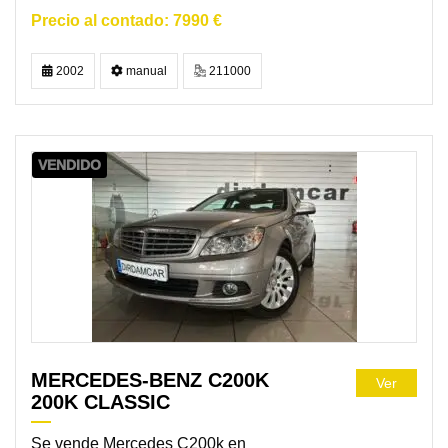
7990 €
2002
manual
211000
VENDIDO
MERCEDES-BENZ C200K
Ver
200K CLASSIC
Se vende Mercedes C200k en