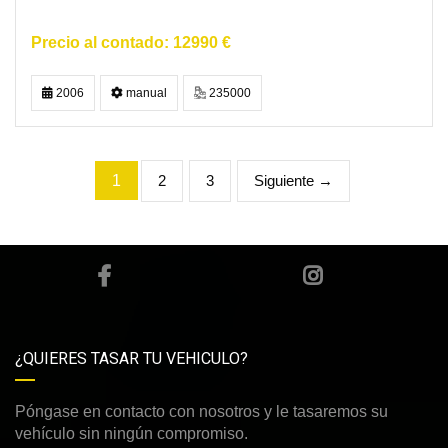
12990 €
2006
manual
235000
1
2
3
Siguiente →
¿QUIERES TASAR TU VEHICULO?
Póngase en contacto con nosotros y le tasaremos su
vehículo sin ningún compromiso.