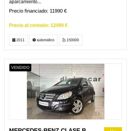
aparcamiento...
11990 €
12490 €
2011
automático
150000
VENDIDO
MERCEDES-BENZ CLASE B