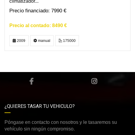
climatizador...
7990 €
8490 €
2009
manual
175000
¿QUIERES TASAR TU VEHICULO?
Póngase en contacto con nosotros y le tasaremos su
vehículo sin ningún compromiso.