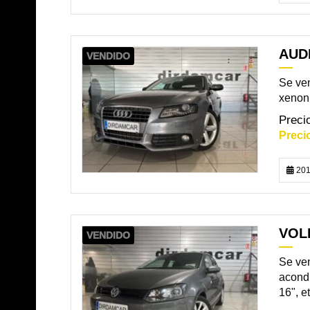
AUDI
VENDIDO
Se ven
xenon,
201
VOL
VENDIDO
Se ven
acondi
16", etc