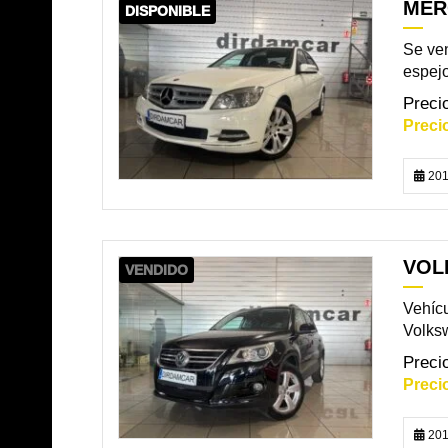
MER
DISPONIBLE
Se ve
espejo
201
VOL
VENDIDO
Vehícu
Volksw
201