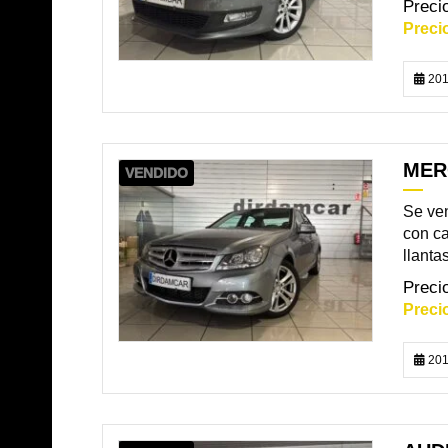
201
MER
VENDIDO
Se ve
con ca
llantas
201