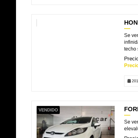
HON
VENDIDO
Se ve
infini
techo s
201
FORD
VENDIDO
Se ven
eleval