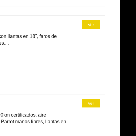
Ver
n llantas en 18", faros de
s,...
Ver
km certificados, aire
 Parrot manos libres, llantas en