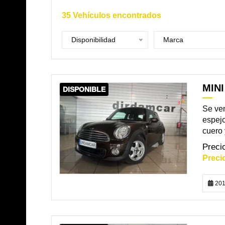
35
Vehículos encontrados
Disponibilidad
Marca
MINI
DISPONIBLE
Se ve
espejo
cuero y
201