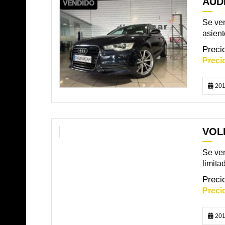
AUDI
VENDIDO
Se ven
asient
201
VOL
VENDIDO
Se ven
limita
201