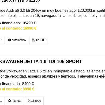
 A6 3.0 TDI 204CV
de Audi a6 3.0 tdi 204cv en muy buen estado, 123.000km certif
os en piel, llantas en 19, navegador, manos libres, control y limi
16490 €
16990 €
1
automático
123000
KSWAGEN JETTA 1.6 TDI 105 SPORT
de Volkswagen Jetta 1.6 tdi en inmejorable estado, asientos en 
dor de velocidad, espejos abatibles y térmicos, 4 elevalunas eléct
8490 €
8990 €
1
manual
165000