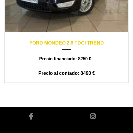
2007
manual
140000
FORD MONDEO 2.0 TDCI TREND
8250 €
8490 €